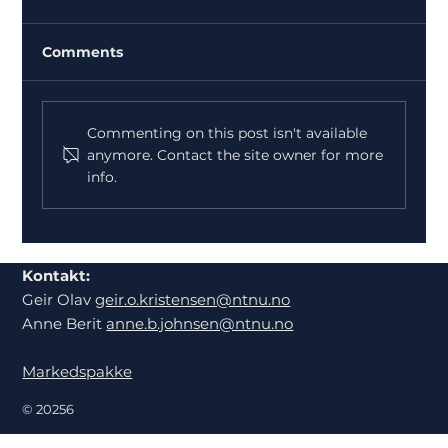
Comments
Commenting on this post isn't available
anymore. Contact the site owner for more
info.
Konkurranse uke 6 - tegn en ræser!
Kontakt:
Geir Olav
geir.o.kristensen@ntnu.no
Anne Berit
anne.b.johnsen@ntnu.no
Markedspakke
© 20256