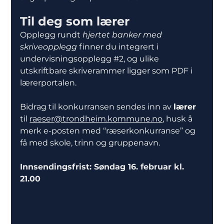
Til deg som lærer
Opplegg rundt 
hjertet banker med 
skriveopplegg
 finner du integrert i 
undervisningsopplegg 
#
2, og ulike 
utskriftbare skriverammer ligger som PDF i 
lærerportalen.
Bidrag til konkurransen sendes inn av 
lærer
til 
raeser@trondheim.kommune.no
, husk å 
merk e-posten med “ræserkonkurranse” og 
få med skole, trinn og gruppenavn.
Innsendingsfrist: Søndag 16. februar kl. 
21.00